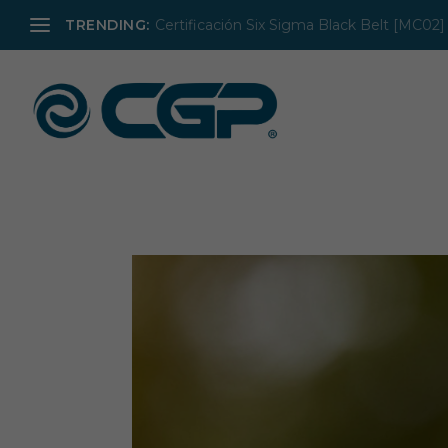
TRENDING:
Certificación Six Sigma Black Belt [MC02]