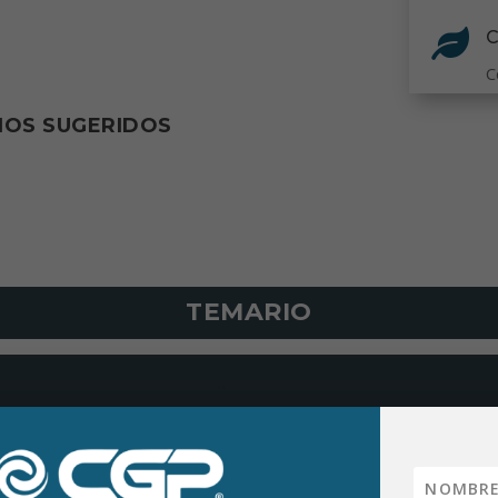

C
IOS SUGERIDOS
TEMARIO
+