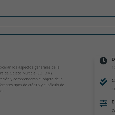

D
nocerán los aspectos generales de la
1
era de Objeto Múltiple (SOFOM),
ación y comprenderán el objeto de la

C
entes tipos de crédito y el cálculo de
C
mos.

E
C