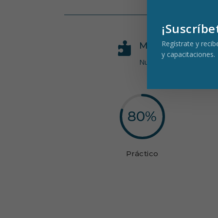
¡Suscríbe
Regístrate y reci

METODOLOGÍA 
y capacitaciones.
Nuestra metodología prior
80
%
Práctico