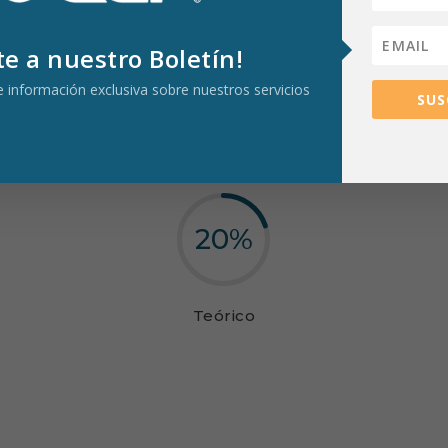
te a nuestro Boletín!
be información exclusiva sobre nuestros servicios
EN CADA CAPACITACIÓN
SUS
iza la práctica sobre la teoría,
asegurando un aprendizaje útil, d
20
%
Teórico