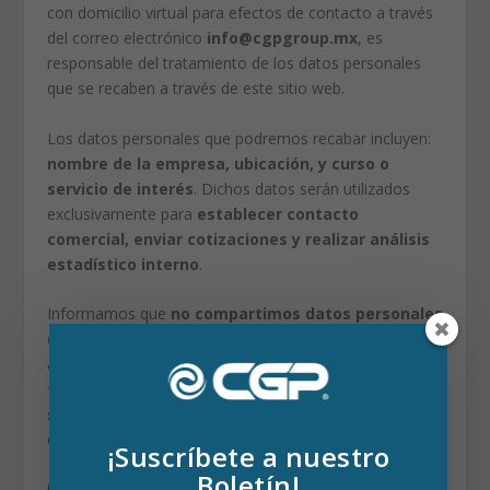
con domicilio virtual para efectos de contacto a través
del correo electrónico
info@cgpgroup.mx
, es
responsable del tratamiento de los datos personales
que se recaben a través de este sitio web.
Los datos personales que podremos recabar incluyen:
nombre de la empresa, ubicación, y curso o
servicio de interés
. Dichos datos serán utilizados
exclusivamente para
establecer contacto
comercial, enviar cotizaciones y realizar análisis
estadístico interno
.
Informamos que
no compartimos datos personales
con terceros
, y que la información recabada se
almacena y procesa únicamente dentro del
territorio nacional
. El sitio puede utilizar
cookies de
servicios como Google Analytics
para fines
estadísticos.
¡Suscríbete a nuestro
Boletín!
Usted tiene derecho a
acceder, rectificar, cancelar