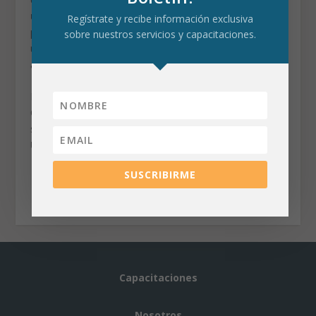
u oponerse (ARCO)
al tratamiento de sus datos
Regístrate y recibe información exclusiva
personales. Para ejercer estos derechos, puede enviar
sobre nuestros servicios y capacitaciones.
una solicitud al correo
info@cgpgroup.mx
con el
asunto “Solicitud ARCO”.
Este aviso de privacidad puede sufrir modificaciones.
Cualquier cambio será publicado en esta misma
sección.
Última actualización: 6 de junio de 2025.
SUSCRIBIRME
Capacitaciones
Nosotros