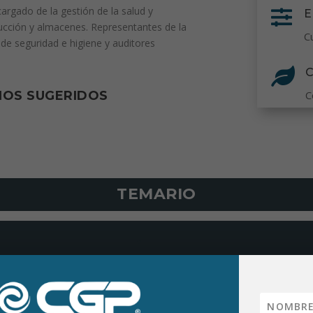
argado de la gestión de la salud y

E
ducción y almacenes. Representantes de la
C
de seguridad e higiene y auditores

IOS SUGERIDOS
C
TEMARIO
+