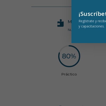
¡Suscríbe
Regístrate y reci

METODOLOGÍA 
y capacitaciones.
Nuestra metodología prior
80
%
Práctico