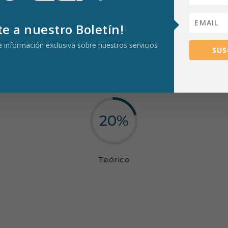
te a nuestro Boletín!
be información exclusiva sobre nuestros servicios
EN CADA CAPACITACIÓN
SUS
iza la práctica sobre la teoría,
asegurando un aprendizaje útil, d
20
%
Teórico