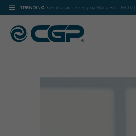
TRENDING:
Certificación Six Sigma Black Belt [MC02]