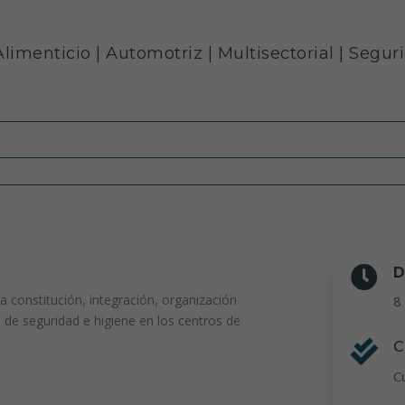
Alimenticio
|
Automotriz
|
Multisectorial
|
Seguri

D
a constitución, integración, organización
8
 de seguridad e higiene en los centros de

C
C