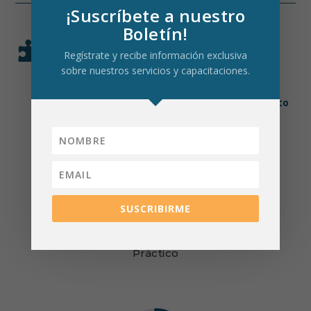
¡Suscríbete a nuestro
Boletín!

METODOLOGÍA EN CADA
Regístrate y recibe información exclusiva
CAPACITACIÓN
sobre nuestros servicios y capacitaciones.
Nuestra metodología prioriza la práctica sobre la
teoría,
asegurando un aprendizaje útil, dinámico
y aplicable.
80
%
SUSCRIBIRME
Práctico