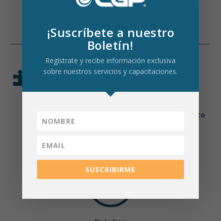
¡Suscríbete a nuestro
Boletín!
Regístrate y recibe información exclusiva
sobre nuestros servicios y capacitaciones.

METODOLOGÍA EN CADA
CAPACITACIÓN
Nuestra metodología prioriza la práctica sobre la
teoría,
asegurando un aprendizaje útil, dinámico
y aplicable.
SUSCRIBIRME
80
%