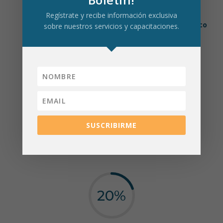
Nuestra metodología prioriza la práctica sobre la
Regístrate y recibe información exclusiva
teoría,
asegurando un aprendizaje útil, dinámico
sobre nuestros servicios y capacitaciones.
y aplicable.
80
%
SUSCRIBIRME
Práctico
20
%