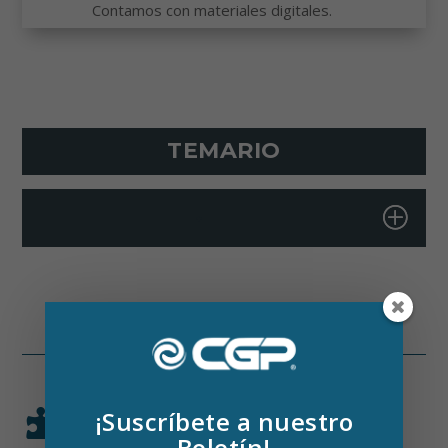
Contamos con materiales digitales.
TEMARIO
+
¡Suscríbete a nuestro

METODOLOGÍA EN CADA
CAPACITACIÓN
Boletín!