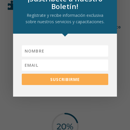

METODOLOGÍA EN CADA
Boletín!
CAPACITACIÓN
Regístrate y recibe información exclusiva
Nuestra metodología prioriza la práctica sobre la
sobre nuestros servicios y capacitaciones.
teoría,
asegurando un aprendizaje útil, dinámico
y aplicable.
80
%
SUSCRIBIRME
Práctico
20
%