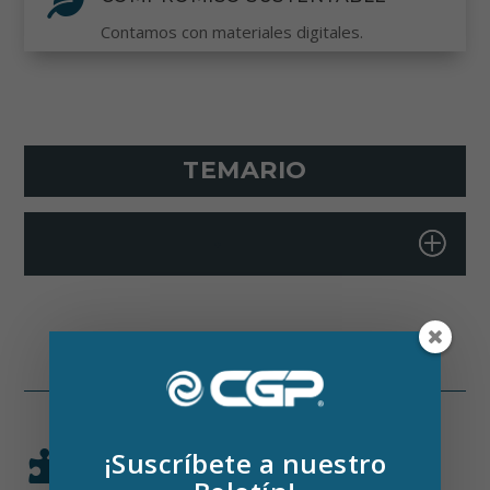

Contamos con materiales digitales.
TEMARIO
+
¡Suscríbete a nuestro

METODOLOGÍA EN CADA
CAPACITACIÓN