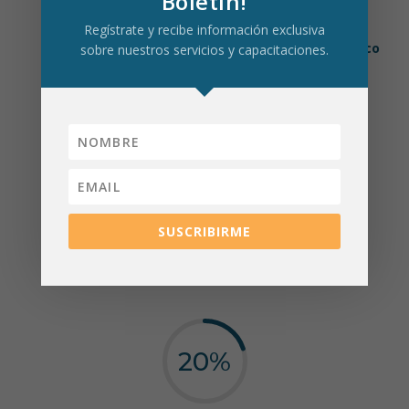
Boletín!
Nuestra metodología prioriza la práctica sobre la
Regístrate y recibe información exclusiva
teoría,
asegurando un aprendizaje útil, dinámico
sobre nuestros servicios y capacitaciones.
y aplicable.
80
%
SUSCRIBIRME
Práctico
20
%