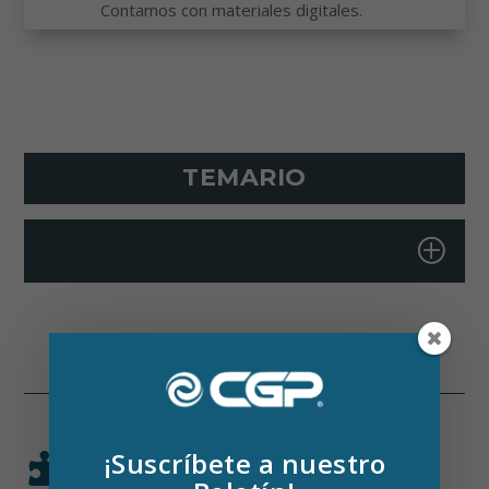
Contamos con materiales digitales.
TEMARIO
+
¡Suscríbete a nuestro

METODOLOGÍA EN CADA
CAPACITACIÓN