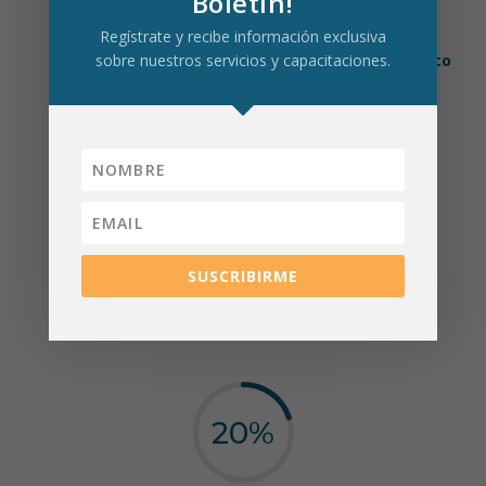
Boletín!
Nuestra metodología prioriza la práctica sobre la
Regístrate y recibe información exclusiva
teoría,
asegurando un aprendizaje útil, dinámico
sobre nuestros servicios y capacitaciones.
y aplicable.
80
%
SUSCRIBIRME
Práctico
20
%