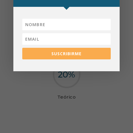
80
%
Práctico
SUSCRIBIRME
20
%
Teórico