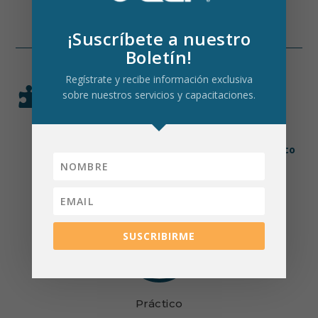
¡Suscríbete a nuestro
Boletín!
Regístrate y recibe información exclusiva

METODOLOGÍA EN CADA
sobre nuestros servicios y capacitaciones.
CAPACITACIÓN
Nuestra metodología prioriza la práctica sobre la
teoría,
asegurando un aprendizaje útil, dinámico
y aplicable.
SUSCRIBIRME
80
%
Práctico